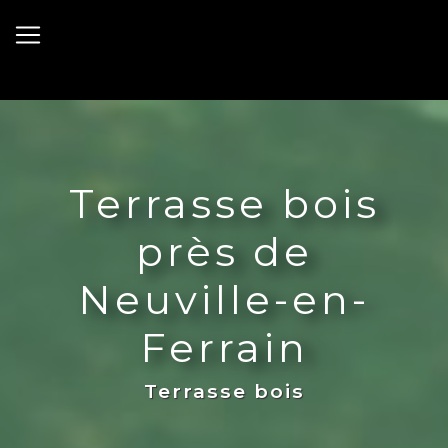
Panneau de gestion des cookies
Terrasse bois
près de
Neuville-en-
Ferrain
Terrasse bois