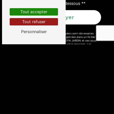
conditions particulières ci-dessous **
Tout accepter
Envoyer
Tout refuser
Personnaliser
** Les données personnelles communiquées sont nécessaires
aux fins de vous contacter et sont enregistrées dans un fichier
informatisé. Elles sont destinées à GODDYN JARDIN et ses sous-
traitants dans le seul but de répondre à votre message. Les
données collectées seront communiquées aux seuls destinataires
suivants: GODDYN JARDIN 839 Route de Linselles 59250 Halluin
goddynjardin59@gmail.com. Vous disposez de droits d’accès, de
rectification, d’effacement, de portabilité, de limitation,
d’opposition, de retrait de votre consentement à tout moment et
du droit d’introduire une réclamation auprès d’une autorité de
contrôle, ainsi que d’organiser le sort de vos données post-
mortem. Vous pouvez exercer ces droits par voie postale à
l'adresse 839 Route de Linselles 59250 Halluin ou par courrier
électronique à l'adresse goddynjardin59@gmail.com. Un
justificatif d'identité pourra vous être demandé. Nous
conservons vos données pendant la période de prise de contact
puis pendant la durée de prescription légale aux fins probatoires
et de gestion des contentieux. Vous avez le droit de vous inscrire
sur la liste d'opposition au démarchage téléphonique, disponible à
cette adresse:
Bloctel.gouv.fr
. Consultez le site cnil.fr pour plus
d’informations sur vos droits.