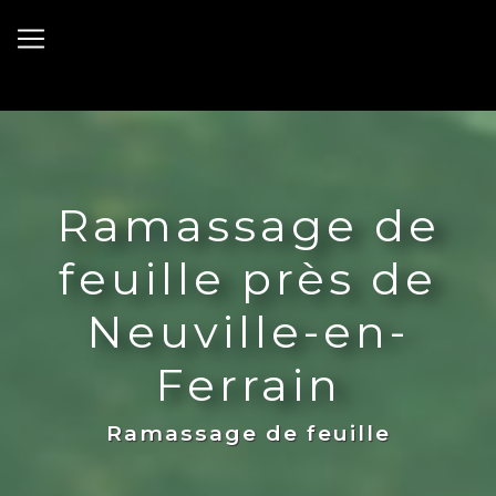
Panneau de gestion des cookies
Ramassage de
feuille près de
Neuville-en-
Ferrain
Ramassage de feuille