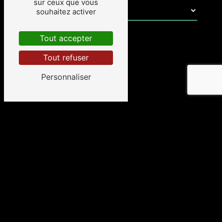
sur ceux que vous
souhaitez activer
Tout accepter
Tout refuser
Personnaliser
En cochant cette case, j'accepte les
conditions particulières ci-dessous **
Envoyer
** Les données personnelles communiquées sont nécessaires
aux fins de vous contacter et sont enregistrées dans un fichier