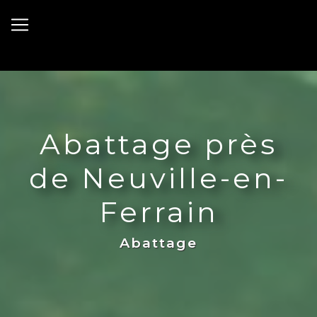
Panneau de gestion des cookies
Abattage près
de Neuville-en-
Ferrain
Abattage