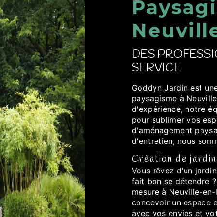
Paysagi
Neuvill
DES PROFESSI
SERVICE
Goddyn Jardin est une
paysagisme à Neuville
d'expérience, notre é
pour sublimer vos esp
d'aménagement paysage
d'entretien, nous som
Création de jardi
Vous rêvez d'un jardi
fait bon se détendre ?
mesure à Neuville-en-F
concevoir un espace e
avec vos envies et vot