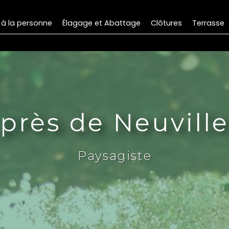
 à la personne
Élagage et Abattage
Clôtures
Terrasse
près de Neuvill
Paysagiste