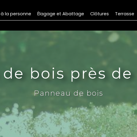
 à la personne
Élagage et Abattage
Clôtures
Terrasse
de bois près d
Panneau de bois