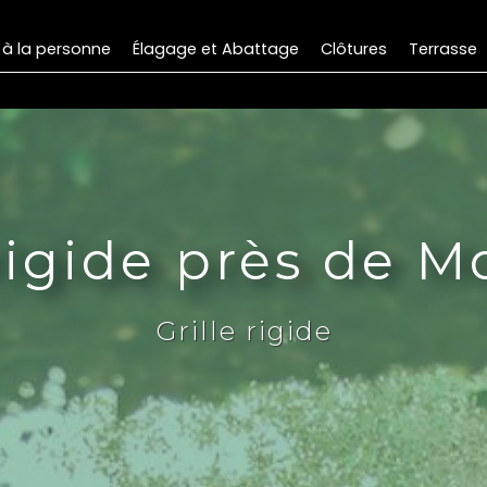
 à la personne
Élagage et Abattage
Clôtures
Terrasse
 rigide près de 
Grille rigide