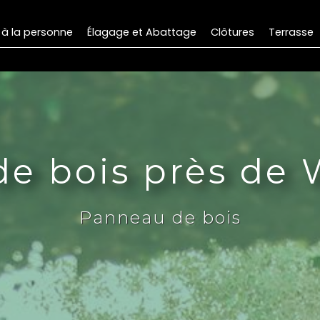
 à la personne
Élagage et Abattage
Clôtures
Terrasse
e bois près de
Panneau de bois